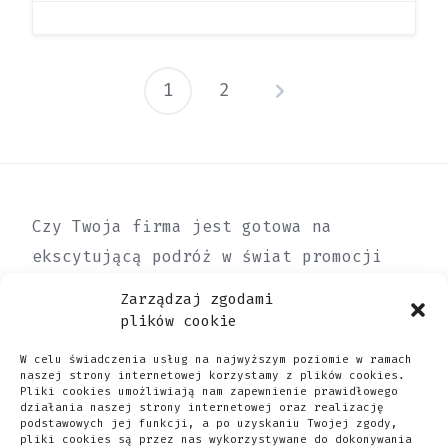
1
2
Stronicowani
wpisów
Czy Twoja firma jest gotowa na
ekscytującą podróż w świat promocji
online? Niezależnie od tego, czy
Zarządzaj zgodami
prowadzisz małą lokalną firmę czy
plików cookie
rozwijającą się przedsiębiorstwo,
W celu świadczenia usług na najwyższym poziomie w ramach
dodanie swojego wpisu do naszej bazy
naszej strony internetowej korzystamy z plików cookies.
Pliki cookies umożliwiają nam zapewnienie prawidłowego
firm może okazać się kluczowym krokiem
działania naszej strony internetowej oraz realizację
podstawowych jej funkcji, a po uzyskaniu Twojej zgody,
w osiągnięciu sukcesu.
pliki cookies są przez nas wykorzystywane do dokonywania