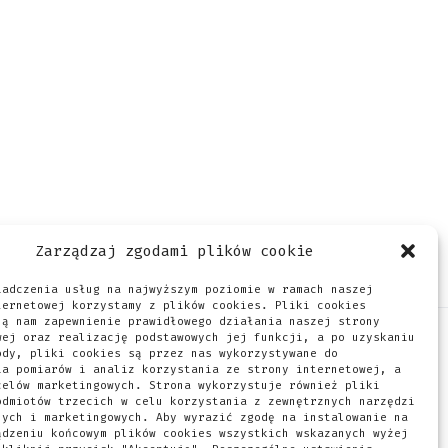
Zarządzaj zgodami plików cookie
iadczenia usług na najwyższym poziomie w ramach naszej
ternetowej korzystamy z plików cookies. Pliki cookies
ją nam zapewnienie prawidłowego działania naszej strony
wej oraz realizację podstawowych jej funkcji, a po uzyskaniu
ody, pliki cookies są przez nas wykorzystywane do
ależnie od tego, czy prowadzisz
ia pomiarów i analiz korzystania ze strony internetowej, a
celów marketingowych. Strona wykorzystuje również pliki
do naszej bazy firm może okazać się
odmiotów trzecich w celu korzystania z zewnętrznych narzędzi
nych i marketingowych. Aby wyrazić zgodę na instalowanie na
ądzeniu końcowym plików cookies wszystkich wskazanych wyżej