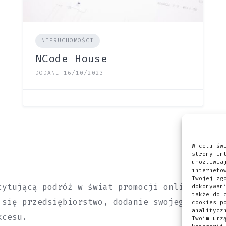
NIERUCHOMOŚCI
NCode House
DODANE 16/10/2023
W celu św
strony in
umożliwia
interneto
Twojej zg
cytującą podróż w świat promocji online? Niez
dokonywan
także do 
 się przedsiębiorstwo, dodanie swojego wpisu 
cookies p
analitycz
kcesu.
Twoim urz