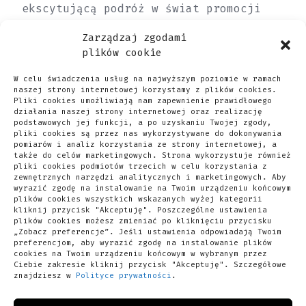
ekscytującą podróż w świat promocji
online? Niezależnie od tego, czy
Zarządzaj zgodami
prowadzisz małą lokalną firmę czy
plików cookie
rozwijającą się przedsiębiorstwo,
W celu świadczenia usług na najwyższym poziomie w ramach
dodanie swojego wpisu do naszej bazy
naszej strony internetowej korzystamy z plików cookies.
Pliki cookies umożliwiają nam zapewnienie prawidłowego
firm może okazać się kluczowym krokiem
działania naszej strony internetowej oraz realizację
podstawowych jej funkcji, a po uzyskaniu Twojej zgody,
w osiągnięciu sukcesu.
pliki cookies są przez nas wykorzystywane do dokonywania
pomiarów i analiz korzystania ze strony internetowej, a
także do celów marketingowych. Strona wykorzystuje również
Twój wpis w naszej bazie firm jest
pliki cookies podmiotów trzecich w celu korzystania z
zewnętrznych narzędzi analitycznych i marketingowych. Aby
dostępny dla klientów przez całą dobę,
wyrazić zgodę na instalowanie na Twoim urządzeniu końcowym
plików cookies wszystkich wskazanych wyżej kategorii
siedem dni w tygodniu. Klienci mogą
kliknij przycisk "Akceptuję". Poszczególne ustawienia
plików cookies możesz zmieniać po kliknięciu przycisku
dowiedzieć się o Twoich usługach o
„Zobacz preferencje”. Jeśli ustawienia odpowiadają Twoim
preferencjom, aby wyrazić zgodę na instalowanie plików
każdej porze dnia i nocy, co zwiększa
cookies na Twoim urządzeniu końcowym w wybranym przez
szanse na pozyskanie nowych klientów.
Ciebie zakresie kliknij przycisk "Akceptuję". Szczegółowe
znajdziesz w
Polityce prywatności
.