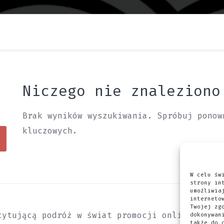
Niczego nie znaleziono
Brak wyników wyszukiwania. Spróbuj ponow
kluczowych.
W celu św
strony in
umożliwia
interneto
Twojej zg
cytującą podróż w świat promocji online? Niez
dokonywan
także do 