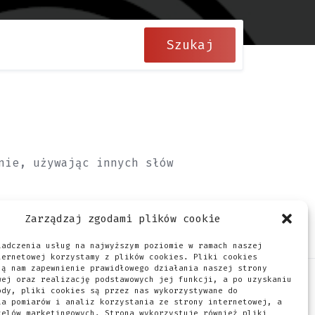
Szukaj
nie, używając innych słów
Zarządzaj zgodami plików cookie
iadczenia usług na najwyższym poziomie w ramach naszej
ternetowej korzystamy z plików cookies. Pliki cookies
ją nam zapewnienie prawidłowego działania naszej strony
wej oraz realizację podstawowych jej funkcji, a po uzyskaniu
ody, pliki cookies są przez nas wykorzystywane do
ależnie od tego, czy prowadzisz
ia pomiarów i analiz korzystania ze strony internetowej, a
celów marketingowych. Strona wykorzystuje również pliki