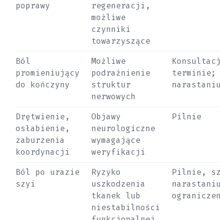
poprawy
regeneracji,
możliwe
czynniki
towarzyszące
Ból
Możliwe
Konsultac
promieniujący
podrażnienie
terminie;
do kończyny
struktur
narastani
nerwowych
Drętwienie,
Objawy
Pilnie
osłabienie,
neurologiczne
zaburzenia
wymagające
koordynacji
weryfikacji
Ból po urazie
Ryzyko
Pilnie, s
szyi
uszkodzenia
narastani
tkanek lub
ogranicze
niestabilności
funkcjonalnej