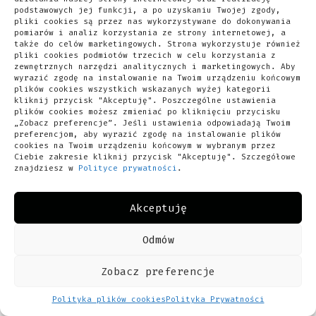
podstawowych jej funkcji, a po uzyskaniu Twojej zgody,
spokojnymi ruchami szyi i barków
pliki cookies są przez nas wykorzystywane do dokonywania
zmniejszają kumulację obciążenia.
pomiarów i analiz korzystania ze strony internetowej, a
także do celów marketingowych. Strona wykorzystuje również
pliki cookies podmiotów trzecich w celu korzystania z
Minimalny program ruchowy może opierać
zewnętrznych narzędzi analitycznych i marketingowych. Aby
wyrazić zgodę na instalowanie na Twoim urządzeniu końcowym
się na trzech elementach: retrakcji
plików cookies wszystkich wskazanych wyżej kategorii
kliknij przycisk "Akceptuję". Poszczególne ustawienia
brody (praca mięśni głębokich szyi),
plików cookies możesz zmieniać po kliknięciu przycisku
„Zobacz preferencje”. Jeśli ustawienia odpowiadają Twoim
stabilizacji łopatek (zmniejszenie
preferencjom, aby wyrazić zgodę na instalowanie plików
cookies na Twoim urządzeniu końcowym w wybranym przez
udziału górnego czworobocznego w
Ciebie zakresie kliknij przycisk "Akceptuję". Szczegółowe
znajdziesz w
Polityce prywatności
.
kompensacji) oraz mobilizacji odcinka
piersiowego, który wpływa na
Akceptuję
ustawienie obręczy barkowej. Dodatkowo
korzystne jest ograniczenie długiego
Odmów
zgięcia szyi nad telefonem, ponieważ
Zobacz preferencje
ten nawyk często podtrzymuje objawy
mimo korekty stanowiska.
Polityka plików cookies
Polityka Prywatności