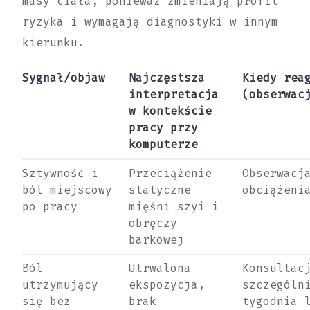
masy ciała, ponieważ zmieniają profil
ryzyka i wymagają diagnostyki w innym
kierunku.
Sygnał/objaw
Najczęstsza
Kiedy rea
interpretacja
(obserwac
w kontekście
pracy przy
komputerze
Sztywność i
Przeciążenie
Obserwacj
ból miejscowy
statyczne
obciążeni
po pracy
mięśni szyi i
obręczy
barkowej
Ból
Utrwalona
Konsultac
utrzymujący
ekspozycja,
szczególn
się bez
brak
tygodnia 