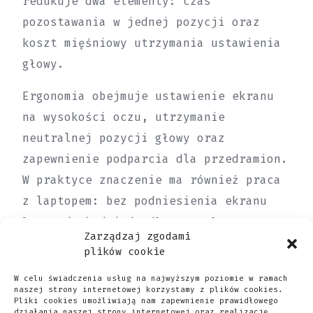
redukuje dwa elementy: czas
pozostawania w jednej pozycji oraz
koszt mięśniowy utrzymania ustawienia
głowy.
Ergonomia obejmuje ustawienie ekranu
na wysokości oczu, utrzymanie
neutralnej pozycji głowy oraz
zapewnienie podparcia dla przedramion.
W praktyce znaczenie ma również praca
z laptopem: bez podniesienia ekranu
łatwo dochodzi do długotrwałego
Zarządzaj zgodami
zgięcia szyi. Organizacja pracy
plików cookie
powinna wspierać przerwy w ruchu,
W celu świadczenia usług na najwyższym poziomie w ramach
szczególnie w długich blokach spotkań;
naszej strony internetowej korzystamy z plików cookies.
Pliki cookies umożliwiają nam zapewnienie prawidłowego
krótkie przerwy połączone z kilkoma
działania naszej strony internetowej oraz realizację